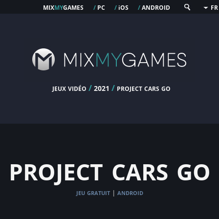
mix
my
games
pc
os
android
/
/
i
/
FR
jeux vidéo
/
/
project cars go
2021
project cars go
jeu gratuit
android
|