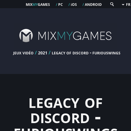
mix
my
games
pc
os
android
/
/
i
/
FR
jeux vidéo
/
/
legacy of discord - furiouswings
2021
legacy of
discord -