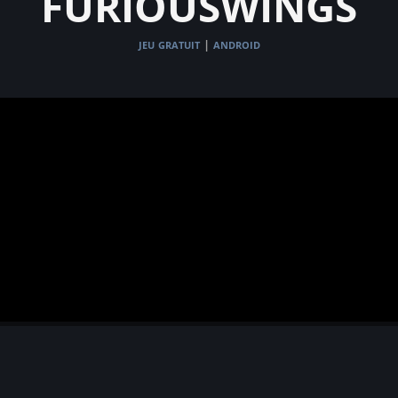
furiouswings
jeu gratuit
android
|