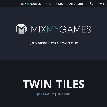
mix
my
games
pc
os
android
/
/
i
/
FR
jeux vidéo
/
/
twin tiles
2021
twin tiles
jeu gratuit
android
|