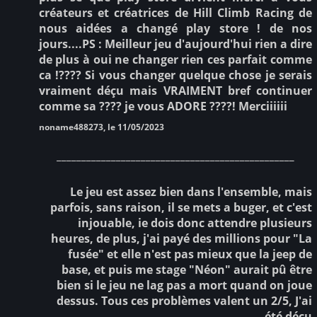
créateurs et créatrices de Hill Climb Racing de
nous aidées a changé play store ! de nos
jours....PS : Meilleur jeu d'aujourd'hui rien a dire
de plus à oui ne changer rien ces parfait comme
ca !???? Si vous changer quelque chose je serais
vraiment déçu mais VRAIMENT bref continuer
comme sa ???? je vous ADORE ????! Merciiiiii
noname488273, le 11/05/2023
________________________________________________
Le jeu est assez bien dans l'ensemble, mais
parfois, sans raison, il se mets a buger, et c'est
injouable, ie dois donc attendre plusieurs
heures, de plus, j'ai payé des millions pour "La
fusée" et elle n'est pas mieux que la jeep de
base, et puis me stage "Néon" aurait pû être
bien si le jeu ne lag pas a mort quand on joue
dessus. Tous ces problèmes valent un 2/5, J'ai
été déçu