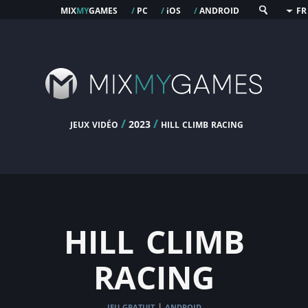
mix
my
games
pc
os
android
/
/
i
/
FR
jeux vidéo
/
/
hill climb racing
2023
hill climb
racing
jeu gratuit
android
|