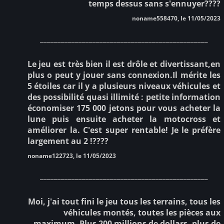
temps dessus sans s'ennuyer????
noname558470, le 11/05/2023
________________________________________________
Le jeu est très bien il est drôle et divertissant,en
plus o peut y jouer sans connexion.Il mérite les
5 étoiles car il y a plusieurs niveaux véhicules et
des possibilité quasi illimité : petite information
économiser 175 000 jetons pour vous acheter la
lune puis ensuite acheter la motocross et
améliorer la. C'est super rentable! Je le préfère
largement au 2 !????
noname122723, le 11/05/2023
________________________________________________
Moi, j'ai tout fini le jeu tous les terrains, tous les
véhicules montés, toutes les pièces aux
maximum. Plus 200 millions de dollars, plus de