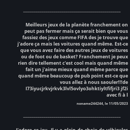
________________________________________________
Meilleurs jeux de la planète franchement on
peut pas fermer mais ça serait bien que vous
fassiez des jeux comme FIFA des je trouve que
j'adore ça mais les voitures quand même. Est-ce
que vous avez faire des autres jeux de voitures
ou de foot ou de basket? Franchement je peux
rien dire tellement c'est cool mais quand même
fait un j'aime mieux quand même parce que
quand même beaucoup de pub point est-ce que
vous allez à nous saouler!!!de
I73iyucjrkvjrkvk3lvl5ovlyo3ohktiyltfifjri3 jf2i
avec fi à l
noname244244, le 11/05/2023
________________________________________________
J'adore ce jeu. Il y a plein de choix de véhicules