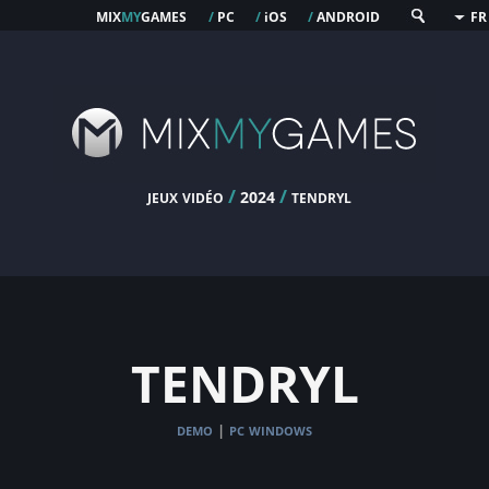
mix
my
games
pc
os
android
/
/
i
/
FR
jeux vidéo
/
/
tendryl
2024
tendryl
demo
pc windows
|