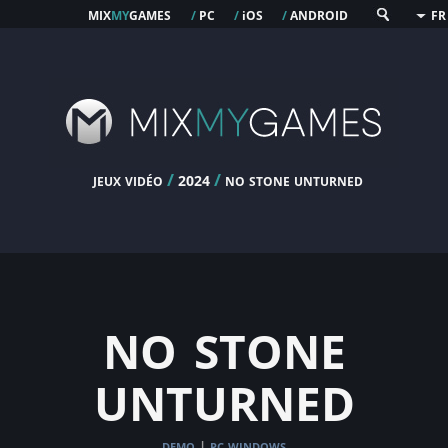
mix
my
games
pc
os
android
/
/
i
/
FR
jeux vidéo
/
/
no stone unturned
2024
no stone
unturned
demo
pc windows
|