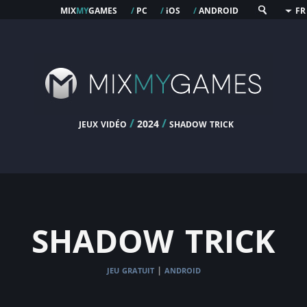
mix
my
games
pc
os
android
/
/
i
/
FR
jeux vidéo
/
/
shadow trick
2024
shadow trick
jeu gratuit
android
|