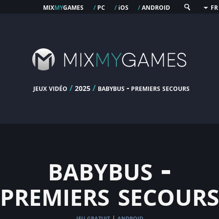
mix
my
games
pc
os
android
/
/
i
/
FR
jeux vidéo
/
/
babybus - premiers secours
2025
babybus -
premiers secours
jeu gratuit
android
|