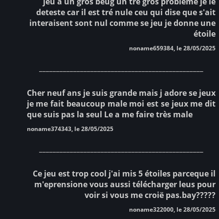
jeu a un gros beug un tré gros probléme je le
deteste car il est tré nule ceu qui dise que s'ait
interaisent sont nul comme se jeu je donne une
étoile
noname659384, le 28/05/2025
________________________________________________
Cher neuf ans je suis grande mais j adore se jeux
je me fait beaucoup male moi est se jeux me dit
que suis pas la seul Le a me faire très male
noname374343, le 28/05/2025
________________________________________________
Ce jeu est trop cool j'ai mis 5 étoiles parceque il
m'eprensione vous aussi télécharger leus pour
voir si vous me croië pas.bay?????
noname322000, le 28/05/2025