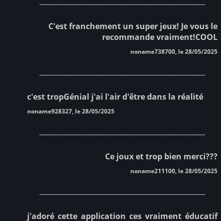
________________________________________________
C'est franchement un super jeux! Je vous le
recommande vraiment!COOL
noname738700, le 28/05/2025
________________________________________________
c'est tropGénial j'ai l'air d'être dans la réalité
noname928327, le 28/05/2025
________________________________________________
Ce joux et trop bien merci???
noname211100, le 28/05/2025
________________________________________________
j'adoré cette application ces vraiment éducatif