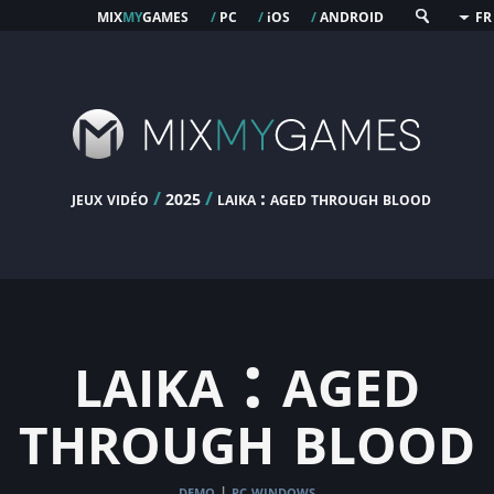
mix
my
games
pc
os
android
/
/
i
/
FR
jeux vidéo
/
/
laika : aged through blood
2025
laika : aged
through blood
demo
pc windows
|