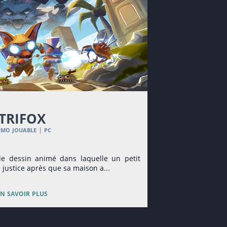
trifox
émo jouable
pc
|
de dessin animé dans laquelle un petit
 justice après que sa maison a...
en savoir plus