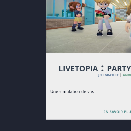
livetopia : part
jeu gratuit
and
|
Une simulation de vie.
en savoir plu