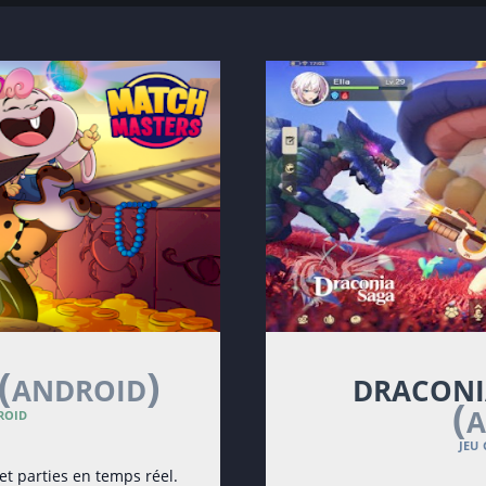
(android)
draconi
(
roid
jeu
t parties en temps réel.