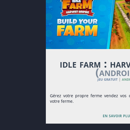
idle farm : har
(androi
jeu gratuit
and
|
Gérez votre propre ferme vendez vos cu
votre ferme.
en savoir plu