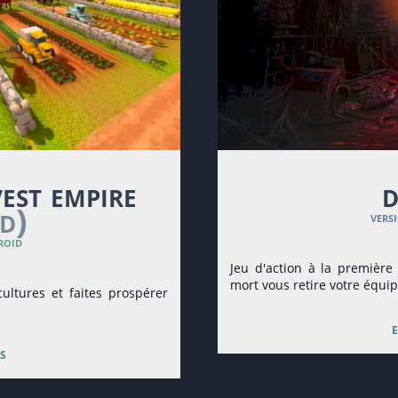
vest empire
d
d)
vers
roid
Jeu d'action à la premièr
mort vous retire votre équi
ltures et faites prospérer
s