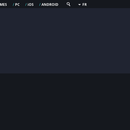
mes
pc
os
android
/
/
i
/
FR