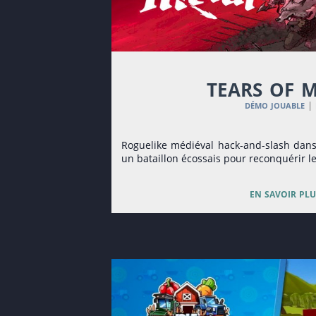
tears of 
démo jouable
|
Roguelike médiéval hack-and-slash dans 
un bataillon écossais pour reconquérir le
en savoir plu