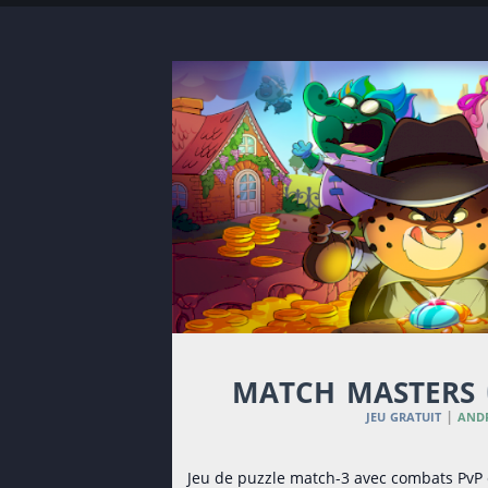
match masters
jeu gratuit
and
|
Jeu de puzzle match-3 avec combats PvP e