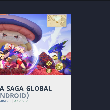
a saga global
android)
 gratuit
android
|