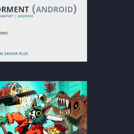
torment
(android)
 gratuit
android
|
ivez.
en savoir plus