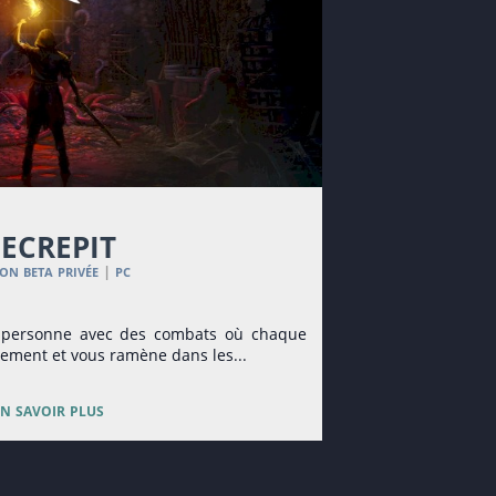
ecrepit
ion beta privée
pc
|
e personne avec des combats où chaque
pement et vous ramène dans les...
en savoir plus