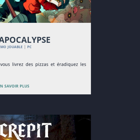
 apocalypse
émo jouable
pc
|
vous livrez des pizzas et éradiquez les
en savoir plus