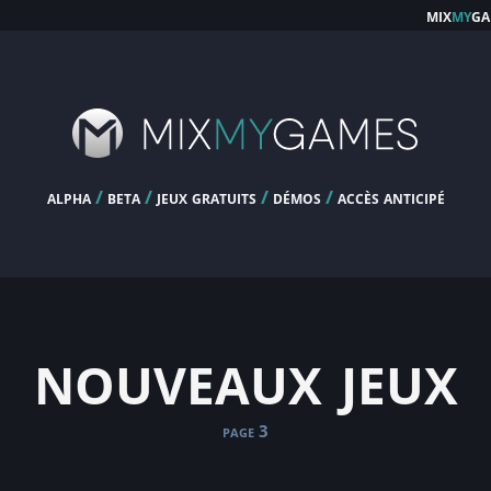
mix
my
ga
alpha
/
beta
/
jeux gratuits
/
démos
/
accès anticipé
nouveaux jeux
page 3