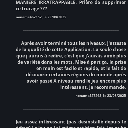
MANIÈRE IRRATRAPPABLE. Prière de supprimer
ce trucage ???
noname462152, le 23/08/2025
________________________________________________
Après avoir terminé tous les niveaux, j'atteste
de la qualité de cette Application. La seule chose
que j'aurais à redire, c'est que j'aurais aimé plus
de variété dans les mots. Mise à part ça, la prise
en main est facile et rapide, et le fait de
découvrir certaines régions du monde après
avoir passé X niveau rend le jeu encore plus
intéressant. Je recommande.
noname527263, le 23/08/2025
________________________________________________
Jeu assez intéressant (pas desinstallé depuis le
début).Le jeu en lui-même est bien fait, les pubs