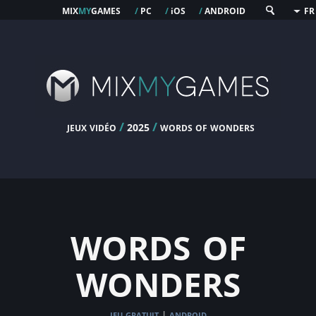
mix
my
games
pc
os
android
/
/
i
/
FR
jeux vidéo
/
/
words of wonders
2025
words of
wonders
jeu gratuit
android
|