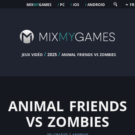
mix
my
games
pc
os
android
/
/
i
/
FR
jeux vidéo
/
/
animal friends vs zombies
2025
animal friends
vs zombies
jeu gratuit
android
|