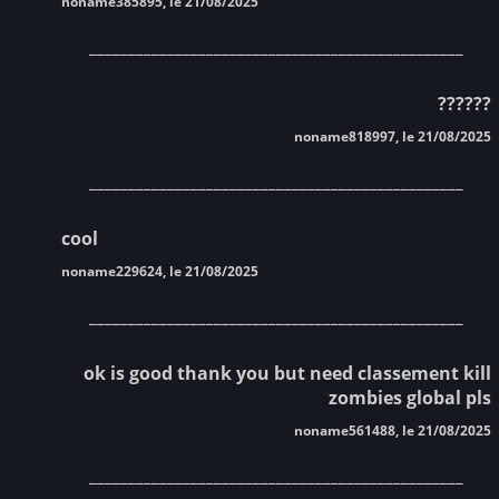
noname385895, le 21/08/2025
________________________________________________
??????
noname818997, le 21/08/2025
________________________________________________
cool
noname229624, le 21/08/2025
________________________________________________
ok is good thank you but need classement kill
zombies global pls
noname561488, le 21/08/2025
________________________________________________